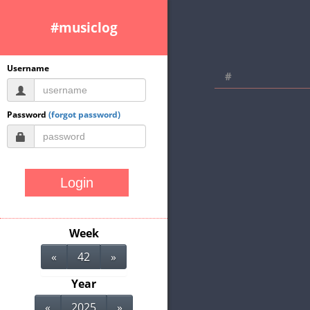
#musiclog
Username
#
Password
(forgot password)
Week
«
42
»
Year
«
2025
»